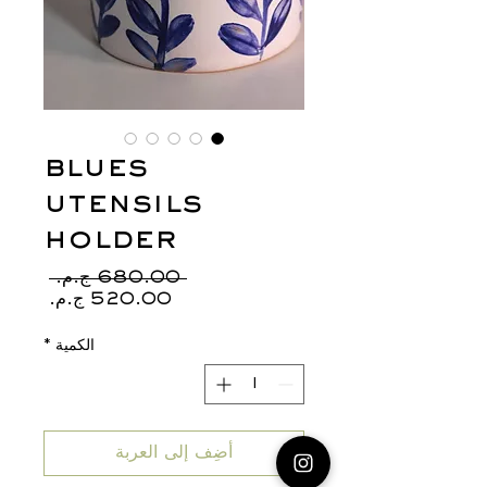
blues
utensils
holder
سعر
 ‏680.00 ج.م.‏ 
سعر
عادي
البيع
الكمية
*
أضِف إلى العربة