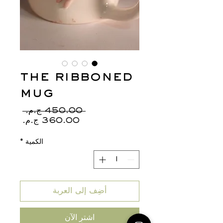
the ribboned
mug
سعر
 ‏450.00 ج.م.‏ 
سعر
عادي
البيع
الكمية
*
أضِف إلى العربة
اشترِ الآن